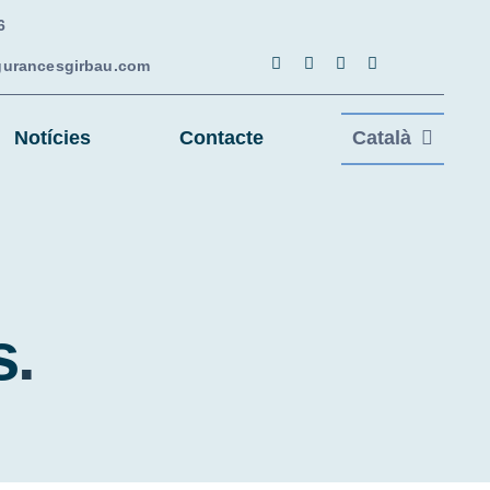
6
urancesgirbau.com
Notícies
Contacte
Català
s
.