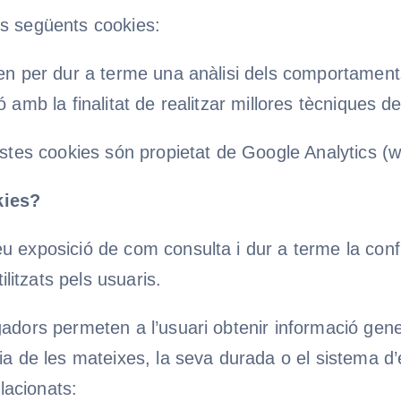
es següents cookies:
tzen per dur a terme una anàlisi dels comportament
 amb la finalitat de realitzar millores tècniques d
uestes cookies són propietat de Google Analytics (
kies?
u exposició de com consulta i dur a terme la confi
itzats pels usuaris.
adors permeten a l’usuari obtenir informació gene
a de les mateixes, la seva durada o el sistema d’el
elacionats: