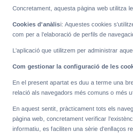
Concretament, aquesta pàgina web utilitza l
Cookies d’anàlis
i: Aquestes cookies s’utili
com per a l’elaboració de perfils de navegació
L’aplicació que utilitzem per administrar aq
Com gestionar la configuració de les coo
En el present apartat es duu a terme una bre
relació als navegadors més comuns o més util
En aquest sentit, pràcticament tots els naveg
pàgina web, concretament verificar l’existènci
informatiu, es faciliten una sèrie d’enllaços r