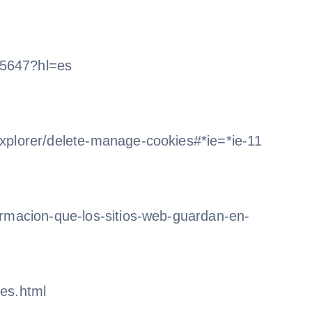
95647?hl=es
explorer/delete-manage-cookies#*ie=*ie-11
formacion-que-los-sitios-web-guardan-en-
ies.html